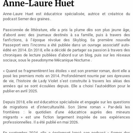
Anne-Laure Huet
Anne-Laure Huet est éducatrice spécialisée, autrice et créatrice du
podcast Semer des graines.
Passionnée de littérature, elle a pris la plume dès son plus jeune âge,
d’abord avec des journaux destinés à sa famille, puis à travers des
fanfictions, à l’époque révolue des Skyblog. Sa première nouvelle
Passeport vers l’inconnu a été publiée dans un ouvrage associatif auto-
édité en 2014. En 2018, elle a décidé de partager sa passion à travers des
chroniques de lecture publiées d’abord sur un blog, puis sur les réseaux
sociaux, sous le pseudonyme Mécanique Nocturne .
« Quand se fragmentèrent les étoiles »
est son premier roman, dont elle a
posé les premiers mots en 2014. Profondément nourrie par ses épreuves
de vie, l’histoire de Lady Violet s’est construite à travers les aléas des
années qui se sont écoulées depuis. Elle a choisi l’autoédition pour le
publier en avril 2025.
Depuis 2018, elle est éducatrice spécialisée et engagée sur les questions
de migrations et d’interculturalité. Son 2ème roman «
Par-delà les
frontières : le quotidien d’une éducatrice auprès des mineurs
migrants
»
est une fiction largement inspirée de ses expériences
professionnelles. Il a été publié en mai 2026.
En septembre 2024, elle a également lancé son podcast
«
Semer des